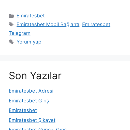
Kategoriler
Emiratesbet
Etiketler
Emiratesbet Mobil Bağlantı
,
Emiratesbet
Telegram
Yorum yap
Son Yazılar
Emiratesbet Adresi
Emiratesbet Giriş
Emiratesbet
Emiratesbet Şikayet
Emiratesbet Güncel Giriş