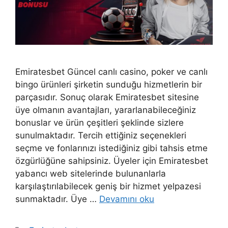
Emiratesbet Güncel canlı casino, poker ve canlı
bingo ürünleri şirketin sunduğu hizmetlerin bir
parçasıdır. Sonuç olarak Emiratesbet sitesine
üye olmanın avantajları, yararlanabileceğiniz
bonuslar ve ürün çeşitleri şeklinde sizlere
sunulmaktadır. Tercih ettiğiniz seçenekleri
seçme ve fonlarınızı istediğiniz gibi tahsis etme
özgürlüğüne sahipsiniz. Üyeler için Emiratesbet
yabancı web sitelerinde bulunanlarla
karşılaştırılabilecek geniş bir hizmet yelpazesi
sunmaktadır. Üye …
Devamını oku