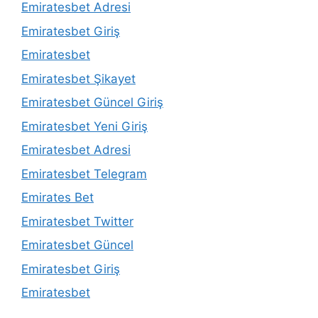
Emiratesbet Adresi
Emiratesbet Giriş
Emiratesbet
Emiratesbet Şikayet
Emiratesbet Güncel Giriş
Emiratesbet Yeni Giriş
Emiratesbet Adresi
Emiratesbet Telegram
Emirates Bet
Emiratesbet Twitter
Emiratesbet Güncel
Emiratesbet Giriş
Emiratesbet