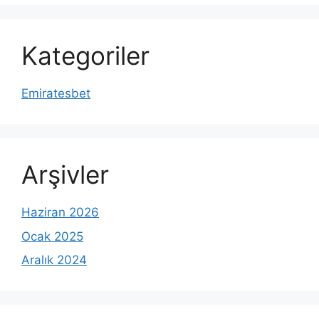
Kategoriler
Emiratesbet
Arşivler
Haziran 2026
Ocak 2025
Aralık 2024