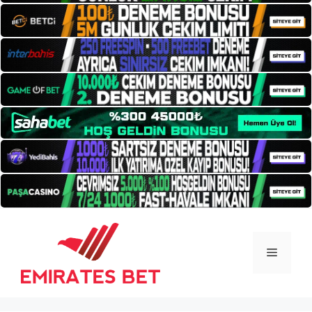
İçeriğe
atla
Menü