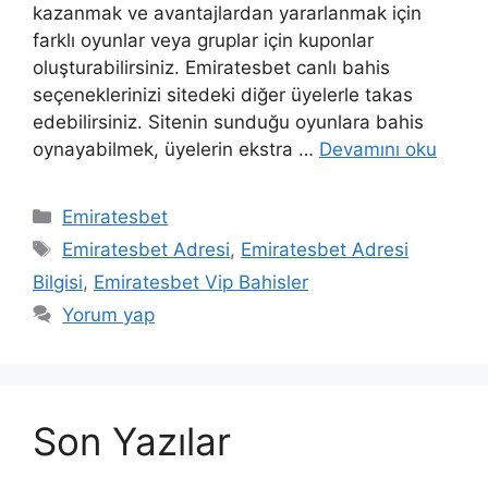
kazanmak ve avantajlardan yararlanmak için
farklı oyunlar veya gruplar için kuponlar
oluşturabilirsiniz. Emiratesbet canlı bahis
seçeneklerinizi sitedeki diğer üyelerle takas
edebilirsiniz. Sitenin sunduğu oyunlara bahis
oynayabilmek, üyelerin ekstra …
Devamını oku
Kategoriler
Emiratesbet
Etiketler
Emiratesbet Adresi
,
Emiratesbet Adresi
Bilgisi
,
Emiratesbet Vip Bahisler
Yorum yap
Son Yazılar